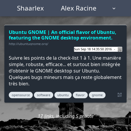
Shaarlex
Alex Racine
NUAGE DE TAGS
MUR D'IMAGES
Ubuntu GNOME | An official flavor of Ubuntu,
featuring the GNOME desktop environment.
QUOTIDIEN
RECHERCHER
http://ubuntugnome.org/
Sun Sep 18 14:35:50 2016
Suivre les points de la check-list 1 à 1. Une manière
simple, robuste, efficace... et surtout bien intégrée
d'obtenir le GNOME desktop sur Ubuntu.
Quelques bugs mineurs mais ça reste globalement
très bien.
opensource
software
ubuntu
flavor
gnome
17 links, including 5 private