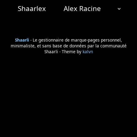
Shaarlex
Alex Racine
NUAGE DE TAGS
MUR D'IMAGES
Shaarli
- Le gestionnaire de marque-pages personnel,
QUOTIDIEN
RECHERCHER
minimaliste, et sans base de données par la communauté
Shaarli - Theme by
kalvn